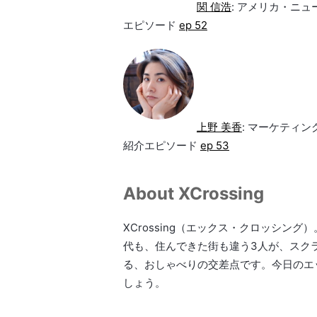
関 信浩
: アメリカ・ニ
エピソード
ep 52
上野 美香
: マーケティ
紹介エピソード
ep 53
About XCrossing
XCrossing（エックス・クロッシ
代も、住んできた街も違う3人が、スク
る、おしゃべりの交差点です。今日のエ
しょう。