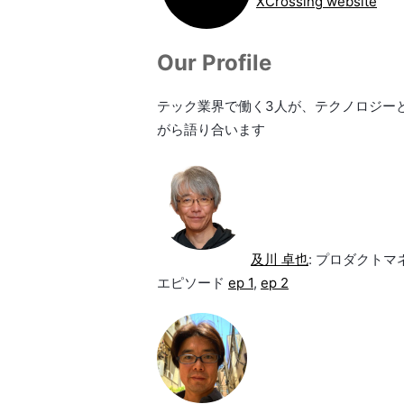
XCrossing website
Our Profile
テック業界で働く3人が、テクノロジー
がら語り合います
及川 卓也
: プロダクト
エピソード
ep 1
,
ep 2