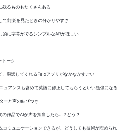
憶に残るものもたくさんある
表示して能楽を見たときの分かりやすさ
出し的に字幕がでるシンプルなARがほしい
ケトーク
して、翻訳してくれるFeloアプリがなかなかすごい
GPTでニュアンスも含めて英語に修正してもらうといい勉強になる
クターと声の結びつき
、次の作品でAIが声を担当したら…？どう？
タイムコミュニケーションできるが、どうしても技術が埋められ