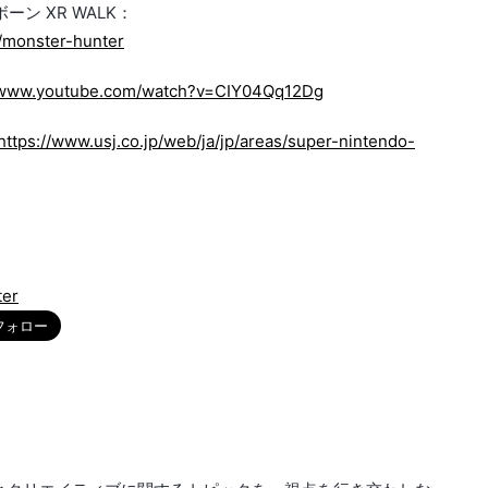
ン XR WALK：
s/monster-hunter
//www.youtube.com/watch?v=CIY04Qq12Dg
https://www.usj.co.jp/web/ja/jp/areas/super-nintendo-
ter