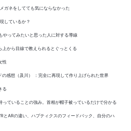
ルはメガネをしてても気にならなかった
を再現しているか？
ームもやってみたいと思った人に対する導線
性から上から目線で教えられるとぐっとくる
女性
ールドの感想（及川） ：完全に再現して作り上げられた世界
きる
）を持っていることの強み。首相が帽子被っているだけで分かる
：VRとARの違い、ハプティクスのフィードバック、自分のハ