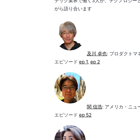
テック業界で働く3人が、テクノロジー
がら語り合います
及川 卓也
: プロダクト
エピソード
ep 1
,
ep 2
関 信浩
: アメリカ・ニ
エピソード
ep 52