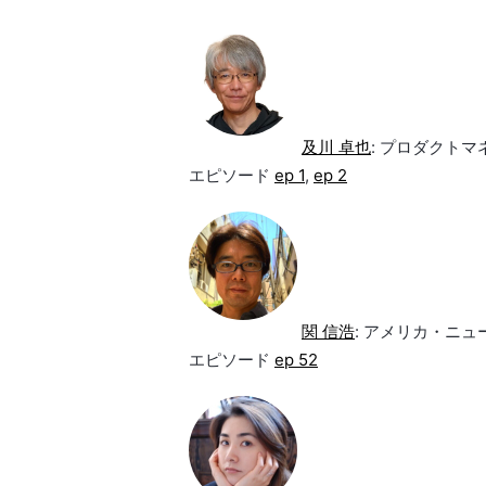
及川 卓也
: プロダクト
エピソード
ep 1
,
ep 2
関 信浩
: アメリカ・ニ
エピソード
ep 52