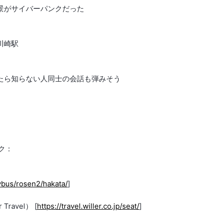
夜景がサイバーパンクだった
川崎駅
あったら知らない人同士の会話も弾みそう
ク：
ybus/rosen2/hakata/
]
ravel） [
https://travel.willer.co.jp/seat/
]