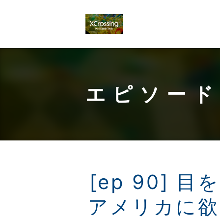
エピソード
[ep 90]
アメリカに欲