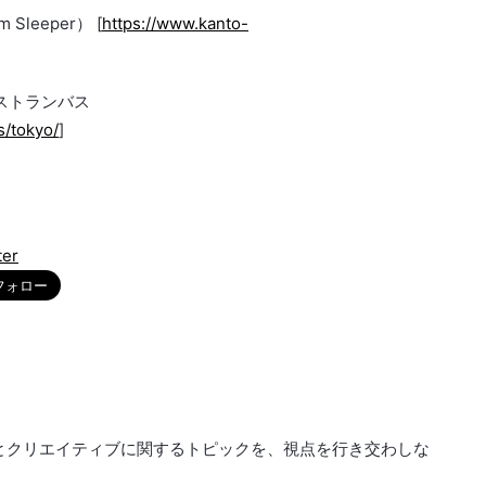
leeper） [
https://www.kanto-
ストランバス
us/tokyo/
]
ter
とクリエイティブに関するトピックを、視点を行き交わしな