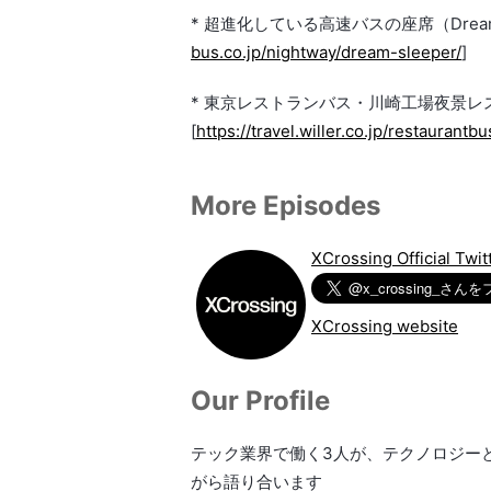
* 超進化している高速バスの座席（Dream S
bus.co.jp/nightway/dream-sleeper/
]
* 東京レストランバス・川崎工場夜景レ
[
https://travel.willer.co.jp/restaurantb
More Episodes
XCrossing Official Twit
XCrossing website
Our Profile
テック業界で働く3人が、テクノロジー
がら語り合います